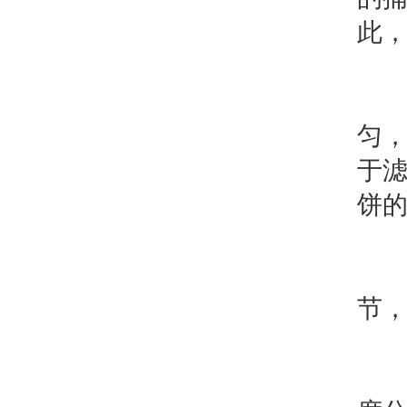
此
2
匀
于
饼
3
节
4