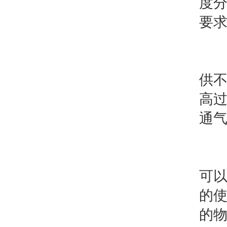
度
要
5
供
高
通
6
可以
的
的