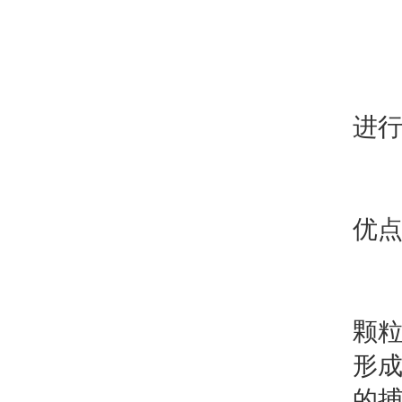
只
进
润
优
1
颗
形
的