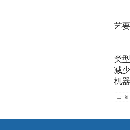
7
艺
总
类
减
机
上一篇