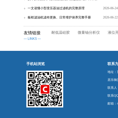
养手册
一文读懂小型变压器油过滤机的完整原理
2026-06-24
板框滤油机滤布更换、日常维护保养完整手册
2026-06-22
友情链接
耐低温硅胶
微量铀分析仪
液位
— LINKS —
手机站浏览
联系
地址：
居乐御宾
联系人
联系QQ：
邮箱：44