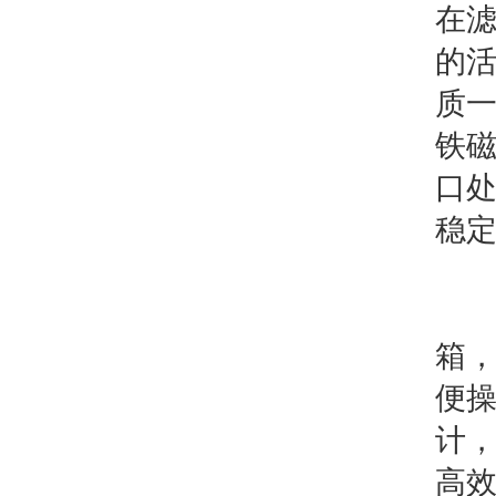
在
的
质
铁磁
口
稳
从
箱
便
计
高