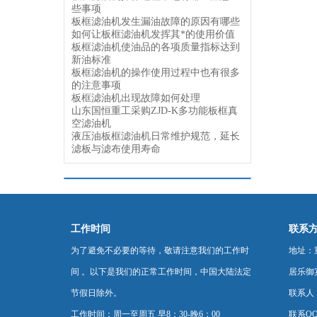
些事项
板框滤油机发生漏油故障的原因有哪些
如何让板框滤油机发挥其*的使用价值
板框滤油机使油品的各项质量指标达到
新油标准
板框滤油机的操作使用过程中也有很多
的注意事项
板框滤油机出现故障如何处理
山东国恒重工采购ZJD-K多功能板框真
空滤油机
液压油板框滤油机日常维护规范，延长
滤板与滤布使用寿命
工作时间
联系
为了避免不必要的等待，敬请注意我们的工作时
地址：
间 。以下是我们的正常工作时间，中国大陆法定
居乐御宾
节假日除外。
联系人
工作时间：周一至周五 早8：30-晚6：00
联系QQ：