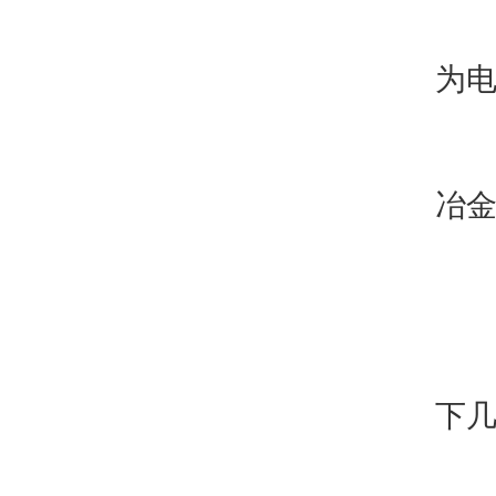
3
为
4
冶
四
随
下