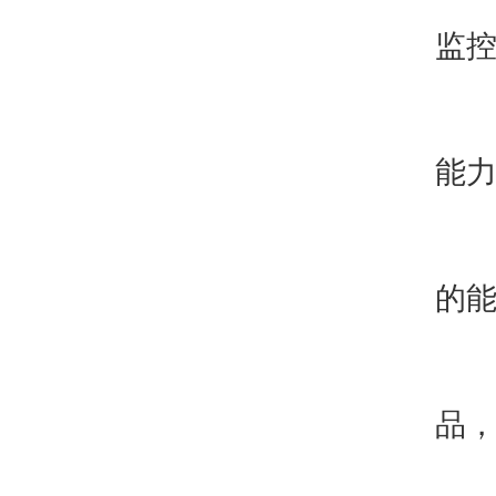
1
监
2
能
3
的
4
品