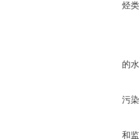
烃
二
1
的
2
污
3
和