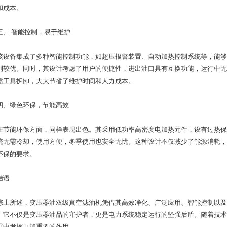
和成本。
 智能控制，易于维护
备集成了多种智能控制功能，如超压报警装置、自动加热控制系统等，能够
到较优。同时，其设计考虑了用户的便捷性，进出油口具有互换功能，运行中无
需工具拆卸，大大节省了维护时间和人力成本。
绿色环保，节能高效
能环保方面，同样表现出色。其采用低功率高密度电加热元件，设有过热保
统无需冷却，使用方便，冬季使用也安全无忧。这种设计不仅减少了能源消耗，
环保的要求。
语
所述，变压器油双级真空滤油机凭借其高效净化、广泛应用、智能控制以及
。它不仅是变压器油品的守护者，更是电力系统稳定运行的坚强后盾。随着技术
展中发挥更加重要的作用。