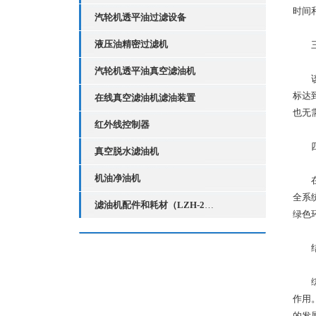
时间
汽轮机透平油过滤设备
液压油精密过滤机
三、
汽轮机透平油真空滤油机
该设
标达
在线真空滤油机滤油装置
也无
红外线控制器
四、
真空脱水滤油机
机油净油机
在节
全系
滤油机配件和耗材（LZH-2红外线液位控制器）
绿色
结
综上
作用
的发