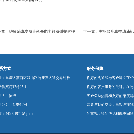
一篇：
绝缘油真空滤油机是电力设备维护的得
下一篇：
变压器油真空滤油机
助手
净油卫士
系方式
服务保障
址：重庆大渡口区双山路与迎宾大道交界处雅
良好的沟通和与客户建立互相
御宾府17栋27-1
良好的客户服务的关键。在与
系人：陈浪
客户保持热情和友好的态度是
QQ：445991974
需要与我们交流，当客户找到
：445991974@qq.com
到重视，得到帮助和解决问题