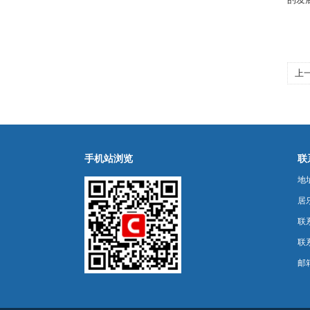
上
力
手机站浏览
联
地
居乐
联
联系
邮箱