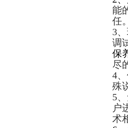
能
任
3
调
保
尽
4
殊
5
户
术