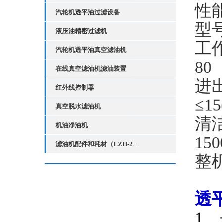
性
汽轮机透平油过滤设备
型号
液压油精密过滤机
工
汽轮机透平油真空滤油机
80
在线真空滤油机滤油装置
进
红外线控制器
≤1
真空脱水滤油机
清
机油净油机
15
滤油机配件和耗材（LZH-2红外线液位控制器）
整
透
1