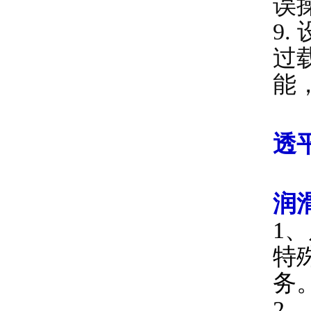
误
9
过
能
透
润
1
、
特
务
2
、