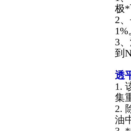
极*
2
1%
3
到N
透
1
集
2
油
3