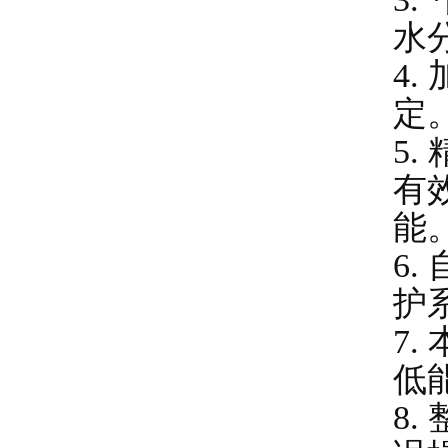
水
4
定
5
有
能
6
护
7
低
8