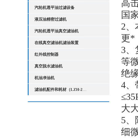
高
汽轮机透平油过滤设备
国
液压油精密过滤机
2
汽轮机透平油真空滤油机
更*
在线真空滤油机滤油装置
3
红外线控制器
等
真空脱水滤油机
绝
机油净油机
4、
滤油机配件和耗材（LZH-2红外线液位控制器）
≤3
大
5
细