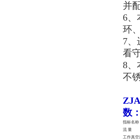
并
6
环
7
看
8
不
ZJ
数
指标名称
流 量
工作真空