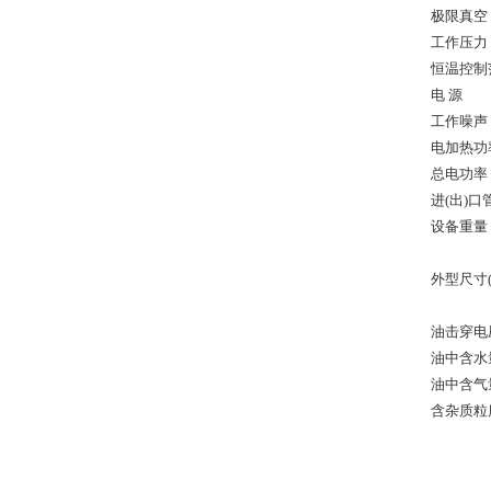
极限真空
工作压力
恒温控制
电 源
工作噪声
电加热功
总电功率
进(出)口
设备重量
外型尺寸(
油击穿电
油中含水
油中含气
含杂质粒