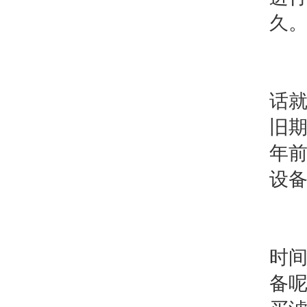
久
(
话就
旧
年
设
(
时
备