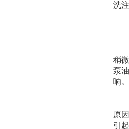
洗
2
当
稍微
泵
响
在
原
引