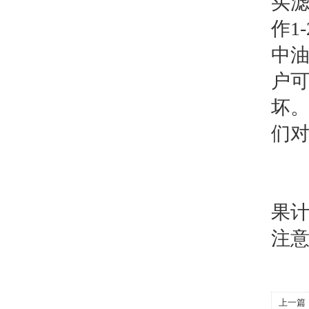
买
作1
中
户
坏。
们
(
果
注
上一篇