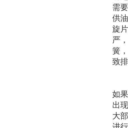
需
供
旋
严
簧
致
变
如
出
大
进行