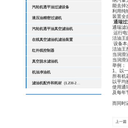
纳污量
能去掉
汽轮机透平油过滤设备
利用纯
装置全
液压油精密过滤机
通瑞过
通瑞滤
汽轮机透平油真空滤油机
运行电
洁油王
在线真空滤油机滤油装置
设备本
洁油王
红外线控制器
当润滑
当润滑
真空脱水滤油机
举例：
1
、以
机油净油机
所有机
以平均
滤油机配件和耗材（LZH-2红外线液位控制器）
使用通
及每年
而同时
上一篇