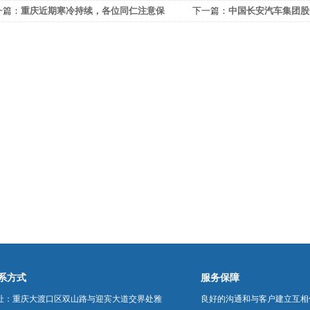
一篇：
重庆近期寒冷持续，各位同仁注意保
下一篇：
中国长安汽车集团股
！
司合作
系方式
服务保障
址：重庆大渡口区双山路与迎宾大道交界处雅
良好的沟通和与客户建立互相