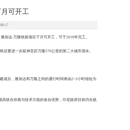
下月可开工
8-17
加达-万隆铁路项目下月可开工，可于2018年完工。
铁还要进一步延伸至距万隆570公里的第二大城市泗水。
铁建成后，雅加达和万隆之间的通行时间将由2~3小时缩短为
国高铁在价格与技术方面的各自优势，印尼政府目前仍在犹