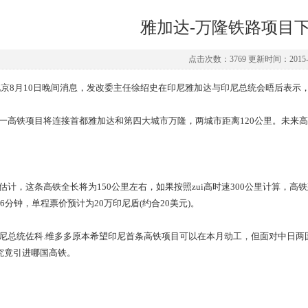
雅加达-万隆铁路项目
点击次数：3769 更新时间：2015-0
8月10日晚间消息，发改委主任徐绍史在印尼雅加达与印尼总统会晤后表示，雅
高铁项目将连接首都雅加达和第四大城市万隆，两城市距离120公里。未来高
计，这条高铁全长将为150公里左右，如果按照zui高时速300公里计算，高
36分钟，单程票价预计为20万印尼盾(约合20美元)。
总统佐科.维多多原本希望印尼首条高铁项目可以在本月动工，但面对中日两
究竟引进哪国高铁。