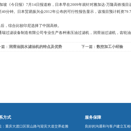
坡《今日报》7月14日报道称，日本早在2009年就针对雅加达-万隆高铁项
至40分钟。日本贸易振兴会2012年公布的可行性报告显示，该项目预计耗资79.
i后，综合比较印尼选择了中国高铁。
通瑞过滤设备制造有限公司专业生产各种液压油过滤机，润滑油过滤机，齿轮油
一篇：
润滑油脱水滤油机的特点及优势
下一篇：
数控加工小经验
系方式
服务保障
址：重庆大渡口区双山路与迎宾大道交界处雅
良好的沟通和与客户建立互相