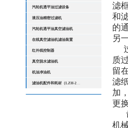
滤
汽轮机透平油过滤设备
和
液压油精密过滤机
的
汽轮机透平油真空滤油机
另
在线真空滤油机滤油装置
过
红外线控制器
质
真空脱水滤油机
留
机油净油机
滤
滤油机配件和耗材（LZH-2红外线液位控制器）
加，
更
齿
机