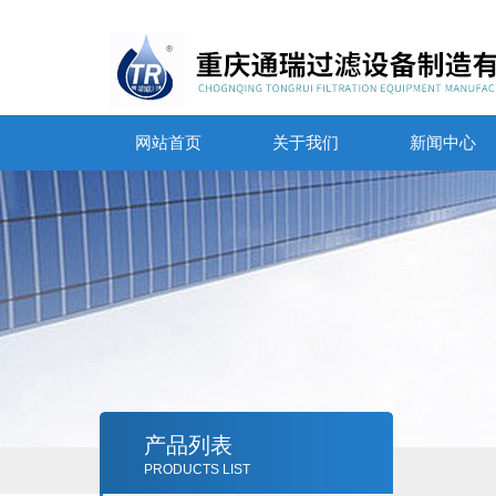
网站首页
关于我们
新闻中心
产品列表
PRODUCTS LIST