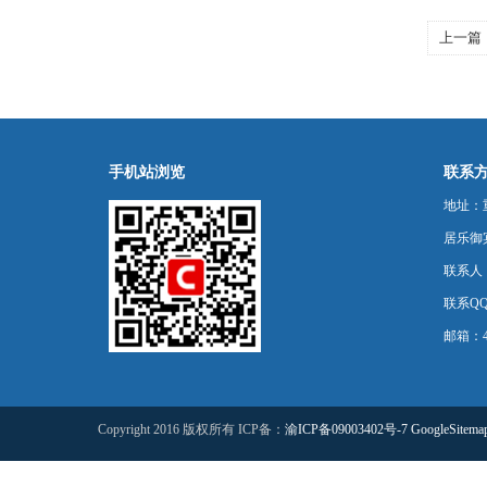
上一篇
手机站浏览
联系
地址：
居乐御宾
联系人
联系QQ：
邮箱：44
Copyright 2016 版权所有 ICP备：
渝ICP备09003402号-7
GoogleSitema