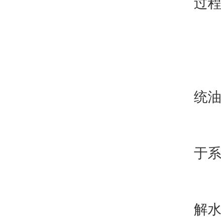
过
2
3
统
4
于
5
解