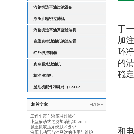
汽轮机透平油过滤设备
小
液压油精密过滤机
于
汽轮机透平油真空滤油机
加
在线真空滤油机滤油装置
环
红外线控制器
的清
真空脱水滤油机
稳
机油净油机
滤油机配件和耗材（LZH-2红外线液位控制器）
一
相关文章
+MORE
工程车泵车液压油过滤机
小
小型移动式过滤加油机50L/min
起重机液压系统技术要求
和
液压电动泵与油马达的使用与维护