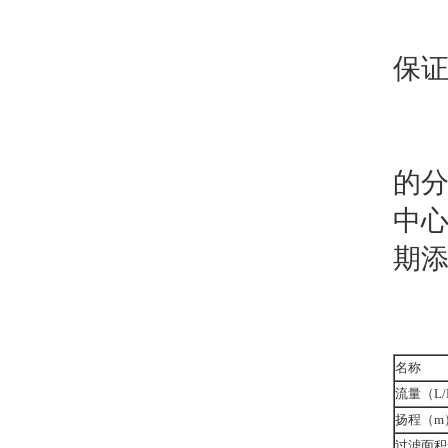
8
保
此
的
中
期
四
名称
流量（L/
扬程（m
过滤面积