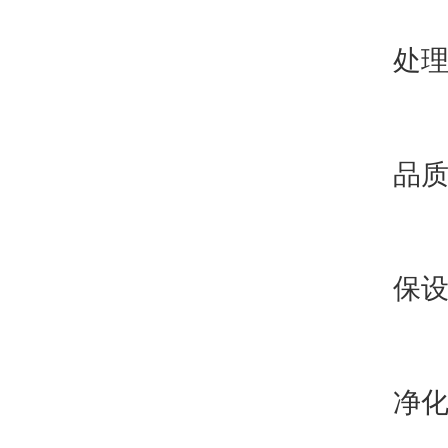
4
处
5
品
6
保
7
净