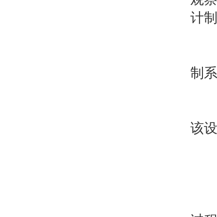
计
4
制系
5
该
二
1