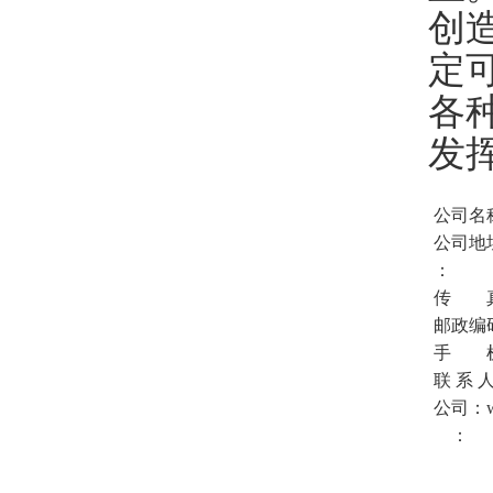
创
定
各
发
公司名
公司地
：
传 
邮政编码
手 
联 系 
公司：ww
：