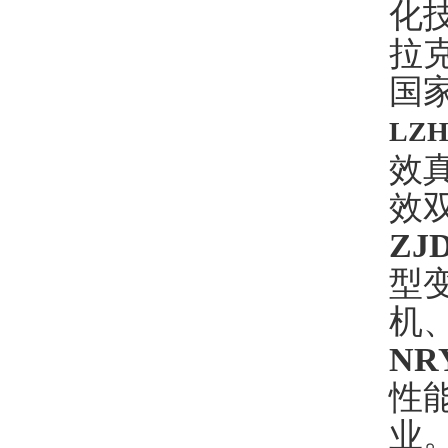
化
拉
国
LZ
效
效
ZJ
型
机
NR
性
业