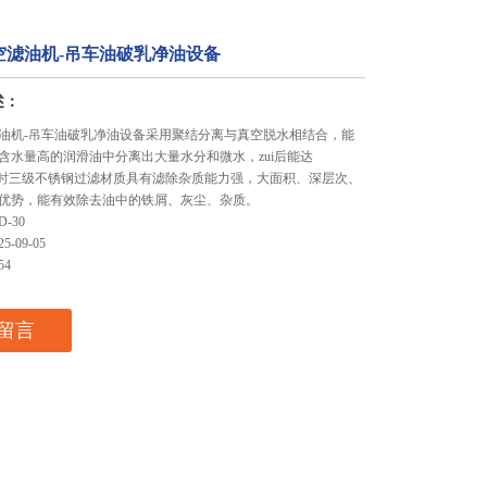
空滤油机-吊车油破乳净油设备
述：
油机-吊车油破乳净油设备采用聚结分离与真空脱水相结合，能
含水量高的润滑油中分离出大量水分和微水，zui后能达
m。同时三级不锈钢过滤材质具有滤除杂质能力强，大面积、深层次、
优势，能有效除去油中的铁屑、灰尘、杂质。
-30
-09-05
54
留言