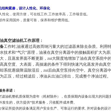
。
机结构紧凑，设计人性化、环保化
人性化，使用方便，可在线工作,
工作效率高，工作噪音低。
部件采用国外，质量可靠，保养和维护费用低。
油真空滤油机工作原理：
备
工作时,油液通过高效而纳污量大的过滤器来除去杂质。利用
水技术和“气穴”原理，油液在真空分离器中的接触面积扩大为原
大，且蒸发界面不断更新，zui大限度地增加了油在真空系统中
高真空度、大表面，高抽速的条件下得到快速汽化蒸发并由真空
却系统逐级降温除湿后，zui后由真空泵排向空中。真空分离器
为正压，经过精滤后，净油从出油口排出，完成整个净油过程。
服务承诺：
真空滤油机整机质保期为壹年（耗材除外），在质保期内设备出现大的问题
外发生的，供方提供*技术服务，只收配件成本费。
供方保证所提供的设备满足用户安全生产、可靠运行的要求, 并对设备的