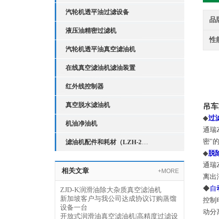
汽轮机透平油过滤设备
品
液压油精密过滤机
性
汽轮机透平油真空滤油机
在线真空滤油机滤油装置
红外线控制器
真空脱水滤油机
吊车
◆
过
机油净油机
通瑞
密"
滤油机配件和耗材（LZH-2红外线液位控制器）
◆
脱
通瑞
相关文章
+MORE
离出
◆
自
ZJD-K润滑油除大杂质真空滤油机
新加坡客户与我公司达成协议订购蒸馏
控制
设备一台
动分
开放式润滑油真空滤油机|高精度过滤设