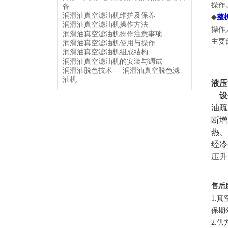
操作
备
润滑油真空滤油机维护及保养
◆
整
润滑油真空滤油机操作方法
操作
润滑油真空滤油机操作注意事项
主要
润滑油真空滤油机使用与操作
润滑油真空滤油机组成结构
润滑油真空滤油机的安装与调试
润滑油脱色技术----润滑油真空脱色滤
油机
液压
设
油疏
断增
热、
经冷
压升
售后
1.
保期
2.