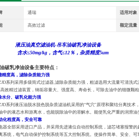
牌
通瑞
适用对象
能
高效过滤
额定流量
液压油真空滤油机-吊车油破乳净油设备
含水
≤50mg/kg
，含气
≤12
％，杂质精度5um
油破乳净油设备
主要特点：
滤精度高，滤除杂质能力强
ZJD系列
采用多级筒式过滤器,滤除杂质能力强，粗滤选用大流量可清洗式
的高效精过滤装置，纳垢容量大、强度高、寿命长，可除去油中的细微颗
除水分、破乳化能力强
ZJD系列
液压油脱水脱色脱杂质滤油机
采用的“气穴"原理和聚结分离技术
油中的液态水和游离水，也能脱除油中的溶解水。能使乳化严重的润滑油
动化程度高，安全可靠
电器全部采用进口产品，并采用先进液位自动控制系统，滤芯堵塞报警的
离系统，电气自动保护控制系统等五大控制系统。使操作简单、安全、可