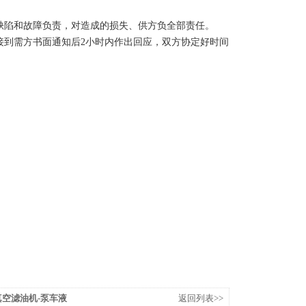
缺陷和故障负责，对造成的损失、供方负全部责任。
接到需方书面通知后2小时内作出回应，双方协定好时间
油真空滤油机-泵车液
返回列表>>