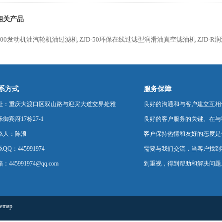
压油净油设备
相关产品
-100发动机油汽轮机油过滤机
ZJD-50环保在线过滤型润滑油真空滤油机
ZJD-
系方式
服务保障
址：重庆大渡口区双山路与迎宾大道交界处雅
良好的沟通和与客户建立互相
御宾府17栋27-1
良好的客户服务的关键。在与
系人：陈浪
客户保持热情和友好的态度是
QQ：445991974
需要与我们交流，当客户找到
：445991974@qq.com
到重视，得到帮助和解决问题
temap