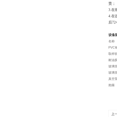
责；
3.
4.
后7
设备
名称
PVC
取样
耐油
玻璃
玻璃
真空
抱箍
上