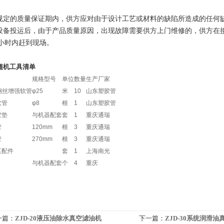
在规定的质量保证期内，供方应对由于设计工艺或材料的缺陷所造成的任何
在设备投运后，由于产品质量原因，出现故障需要供方上门维修的，供方在
2小时内赶到现场。
随机工具清单
规格型号
单位
数量
生产厂家
钢丝增强软管
φ25
米
10
山东塑胶管
软管
φ8
根
1
山东塑胶管
胶垫
与机器配套
套
1
重庆通瑞
管
120mm
根
3
重庆通瑞
管
270mm
根
3
重庆通瑞
泵配件
套
1
上海南光
与机器配套
个
4
重庆
一篇：
ZJD-20液压油除水真空滤油机
下一篇：
ZJD-30系统润滑