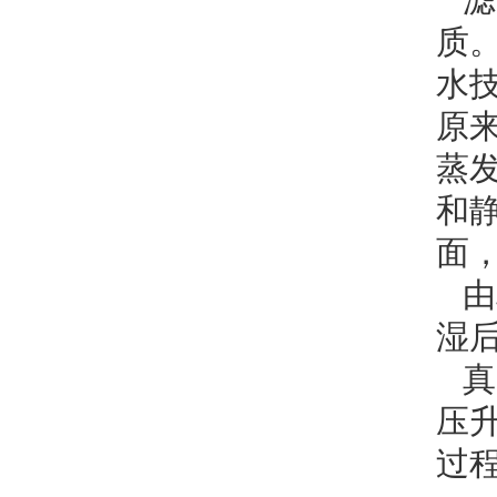
质
水
原
蒸
和
面
由
湿后
真
压
过