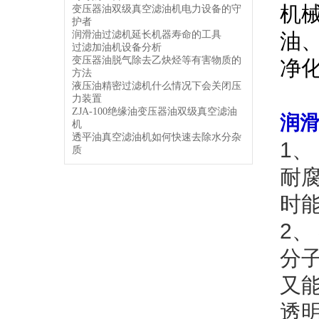
机
变压器油双级真空滤油机电力设备的守
护者
润滑油过滤机延长机器寿命的工具
油
过滤加油机设备分析
变压器油脱气除去乙炔烃等有害物质的
净
方法
液压油精密过滤机什么情况下会关闭压
力装置
ZJA-100绝缘油变压器油双级真空滤油
润
机
透平油真空滤油机如何快速去除水分杂
1
质
耐
时
2
分
又
透