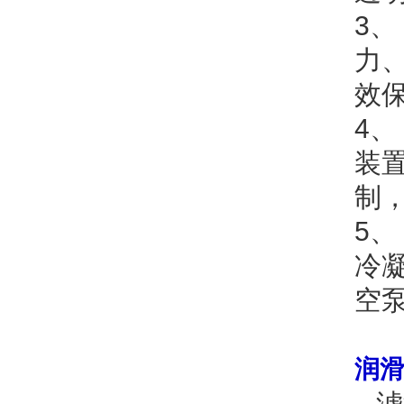
3
力
效
4
装
制
5
冷
空
润
滤