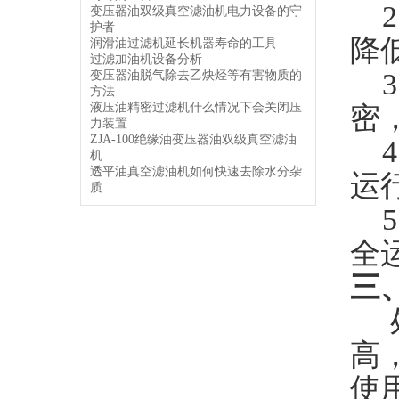
2
变压器油双级真空滤油机电力设备的守
护者
降
润滑油过滤机延长机器寿命的工具
过滤加油机设备分析
3
变压器油脱气除去乙炔烃等有害物质的
方法
液压油精密过滤机什么情况下会关闭压
密
力装置
ZJA-100绝缘油变压器油双级真空滤油
4
机
透平油真空滤油机如何快速去除水分杂
运
质
5
全
三
高
使