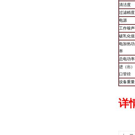
清洁度
过滤精度
电源
工作噪声
破乳化值
电加热功
率
总电功率
进（出）
口管径
设备重量
详情