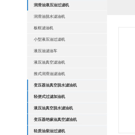
润滑油液压油过滤机
润滑油脱水滤油机
板框滤油机
小型液压油过滤机
液压油滤油车
液压油真空滤油机
推式润滑油滤油机
变压器油真空脱水滤油机
轻便式过滤加油机
液压油真空脱水滤油机
变压器绝缘油真空滤油机
轻质油柴油过滤机