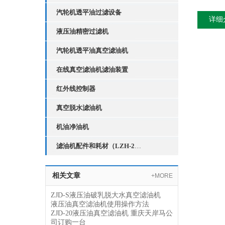
汽轮机透平油过滤设备
详细
液压油精密过滤机
汽轮机透平油真空滤油机
在线真空滤油机滤油装置
红外线控制器
真空脱水滤油机
机油净油机
滤油机配件和耗材（LZH-2红外线液位控制器）
相关文章
+MORE
ZJD-S液压油破乳脱大水真空滤油机
液压油真空滤油机使用操作方法
ZJD-20液压油真空滤油机 重庆天岸马公
司订购一台