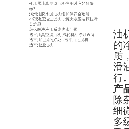
变压器油真空滤油机停用时应如何保
养?
润滑油脱水滤油机维护保养全攻略
小型液压油过滤机，解决液压油颗粒污
染难题
怎么解决液压系统进水问题
油
透平油真空滤油机 汽轮机油净油设备
透平油过滤的好处--透平油过滤机
的
透平油滤油机
质
滑
行
产
除
细
多