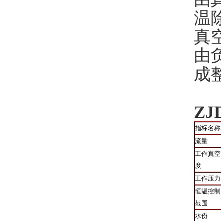
温
真
由
成
ZJ
指标名称
流量
工作真空
度
工作压力
恒温控制
范围
水份