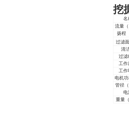
挖
名
流量（
扬程
过滤面
清
过滤
工作
工作
电机功
管径（
电
重量（