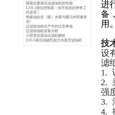
进
探索抗磨液压油滤油机的性能
LZH-2液位控制器：你不知道的神奇工
备
作原理！
绝缘油的含（吸）水量与哪几种因素有
用
关?
过滤加油机生产中的注意事项
过滤加油机设备分析
小型变压器油过滤机解析
ZJD-S液压油破乳脱大水真空滤油机
技
设
滤
1.
2.
强
3.
4.