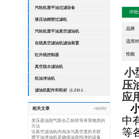
汽轮机透平油过滤设备
详细
液压油精密过滤机
品牌
汽轮机透平油真空滤油机
适用
在线真空滤油机滤油装置
性能
红外线控制器
真空脱水滤油机
小
机油净油机
压
滤油机配件和耗材（LZH-2红外线液位控制器）
应
相关文章
+MORE
中
变压器油脱气除去乙炔烃等有害物质的
方法
等
论真空滤油机内泡沫与真空度的关联
透平油净油机是确保油质纯净的设备