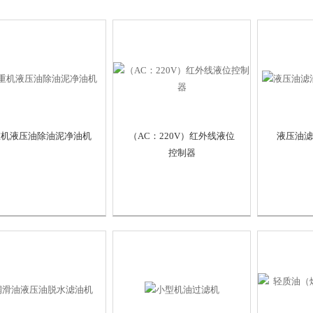
重机液压油除油泥净油机
（AC：220V）红外线液位
液压油滤
控制器