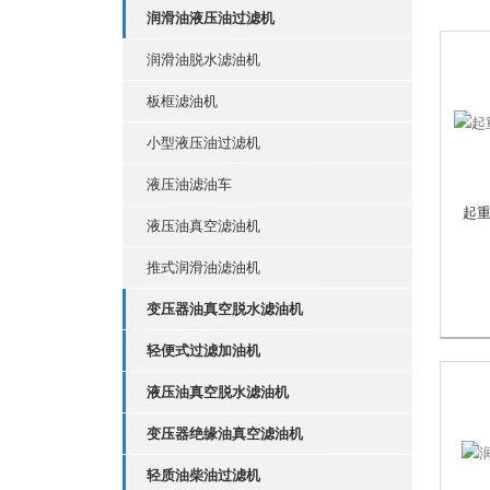
润滑油液压油过滤机
润滑油脱水滤油机
板框滤油机
小型液压油过滤机
液压油滤油车
起
液压油真空滤油机
推式润滑油滤油机
变压器油真空脱水滤油机
轻便式过滤加油机
液压油真空脱水滤油机
变压器绝缘油真空滤油机
轻质油柴油过滤机