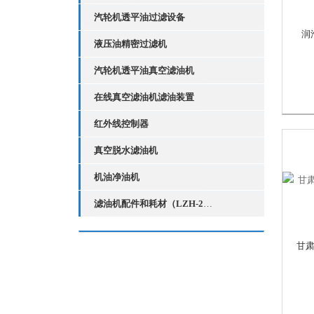
汽轮机透平油过滤设备
润
液压油精密过滤机
汽轮机透平油真空滤油机
在线真空滤油机滤油装置
红外线控制器
真空脱水滤油机
机油净油机
滤油机配件和耗材（LZH-2红外线液位控制器）
甘