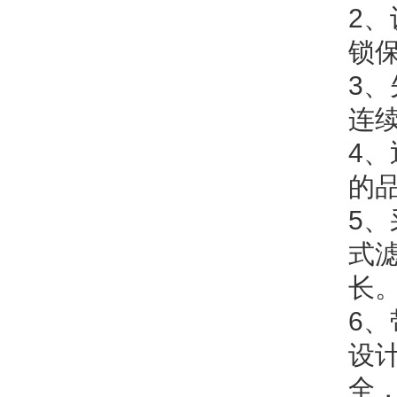
2
、
锁
3
、
连
4
、
的
5
、
式
长
6
、
设
全