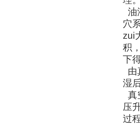
油
穴
z
积
下
由
湿后
真
压
过