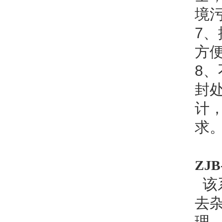
境
7
、
方
8
、
封
计
求
ZJ
该
去
理