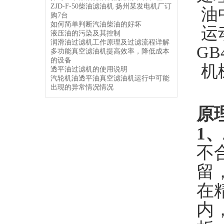
ZJD-F-50柴油滤油机 扬州某发电机厂订
油中
购7台
如何简单判断汽油柴油的好坏
运
液压油的污染及其控制
润滑油过滤机工作原理及过滤流程详解
GB4
多功能真空滤油机提高效率，降低成本
的设备
机械
透平油过滤机的使用说明
汽轮机油透平油真空滤油机运行中可能
出现的异常情况情况
原
1
、
不
留
在
内