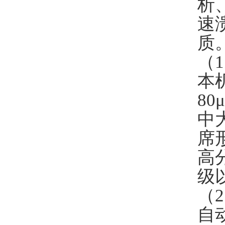
析
速
质
（
1
本
80
μ
中
席
高
级
（
2
自